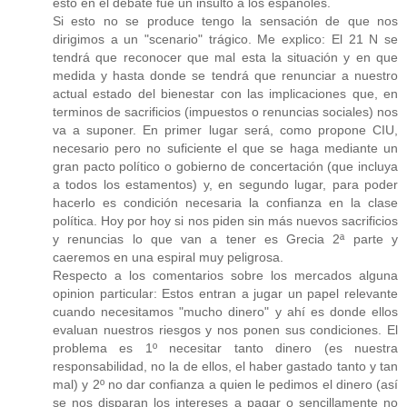
esto en el debate fue un insulto a los españoles.
Si esto no se produce tengo la sensación de que nos
dirigimos a un "scenario" trágico. Me explico: El 21 N se
tendrá que reconocer que mal esta la situación y en que
medida y hasta donde se tendrá que renunciar a nuestro
actual estado del bienestar con las implicaciones que, en
terminos de sacrificios (impuestos o renuncias sociales) nos
va a suponer. En primer lugar será, como propone CIU,
necesario pero no suficiente el que se haga mediante un
gran pacto político o gobierno de concertación (que incluya
a todos los estamentos) y, en segundo lugar, para poder
hacerlo es condición necesaria la confianza en la clase
política. Hoy por hoy si nos piden sin más nuevos sacrificios
y renuncias lo que van a tener es Grecia 2ª parte y
caeremos en una espiral muy peligrosa.
Respecto a los comentarios sobre los mercados alguna
opinion particular: Estos entran a jugar un papel relevante
cuando necesitamos "mucho dinero" y ahí es donde ellos
evaluan nuestros riesgos y nos ponen sus condiciones. El
problema es 1º necesitar tanto dinero (es nuestra
responsabilidad, no la de ellos, el haber gastado tanto y tan
mal) y 2º no dar confianza a quien le pedimos el dinero (así
se nos disparan los intereses a pagar o sencillamente no