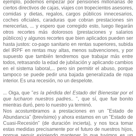
ejemplo, podemos empezar por pensiones millonarias de
ciertos directivos de cajas, viajes con tropecientos asesores,
comidas y dietas, regalos, cargos públicos innecesarios,
coches oficiales, caraduras que cobran prestaciones sin
merecerlas, ... y espero que corregido esto, luego llegarán
otros recortes más dolorosos (prestaciones y salarios
públicos) y algunos recortes que bien aplicados pueden ser
hasta justos: co-pago sanitario en rentas superiores, subida
del IRPF en rentas muy altas, menos subvenciones, y por
supuesto que también tendremos que trabajar más entre
todos, retrasando la edad de jubilación y aplicando cambios
en el sistema laboral,... pero sin permitir el abuso, porque
tampoco se puede pedir una bajada generalizada de ropa
interior. Es una recesión, no un despelote.
... Oiga, que "
es la pérdida del Estado del Bienestar por el
que lucharon nuestros padres..
", que sí, que fue bonito
mientras duró, pero lo nuestro ya terminó.
Nos acostumbramos a prestaciones en un "Estado de
Abundancia" (brevísimo) y ahora estamos en un "Estado de
Cuasi-Recesión" (de duración incierta), y nos toca tomar
estas medidas precisamente por el futuro de nuestros hijos,
porque seguir exigiendo mantener lo que tuvimos es un