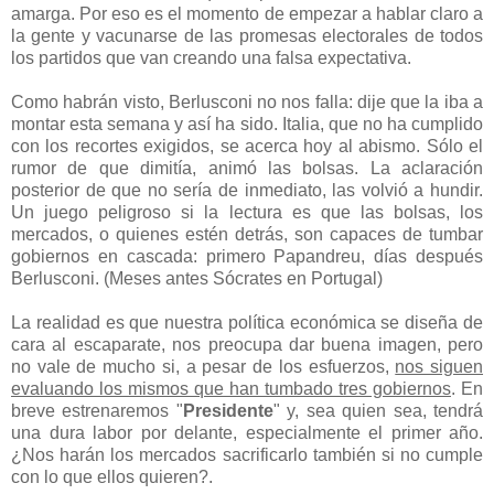
amarga. Por eso es el momento de empezar a hablar claro a
la gente y vacunarse de las promesas electorales de todos
los partidos que van creando una falsa expectativa.
Como habrán visto, Berlusconi no nos falla: dije que la iba a
montar esta semana y así ha sido. Italia, que no ha cumplido
con los recortes exigidos, se acerca hoy al abismo. Sólo el
rumor de que dimitía, animó las bolsas. La aclaración
posterior de que no sería de inmediato, las volvió a hundir.
Un juego peligroso si la lectura es que las bolsas, los
mercados, o quienes estén detrás, son capaces de tumbar
gobiernos en cascada: primero Papandreu, días después
Berlusconi. (Meses antes Sócrates en Portugal)
La realidad es que nuestra política económica se diseña de
cara al escaparate, nos preocupa dar buena imagen, pero
no vale de mucho si, a pesar de los esfuerzos,
nos siguen
evaluando los mismos que han tumbado tres gobiernos
. En
breve estrenaremos "
Presidente
" y, sea quien sea, tendrá
una dura labor por delante, especialmente el primer año.
¿Nos harán los mercados sacrificarlo también si no cumple
con lo que ellos quieren?.