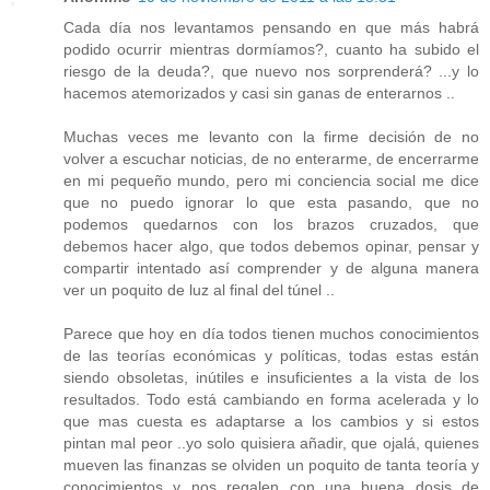
Cada día nos levantamos pensando en que más habrá
podido ocurrir mientras dormíamos?, cuanto ha subido el
riesgo de la deuda?, que nuevo nos sorprenderá? ...y lo
hacemos atemorizados y casi sin ganas de enterarnos ..
Muchas veces me levanto con la firme decisión de no
volver a escuchar noticias, de no enterarme, de encerrarme
en mi pequeño mundo, pero mi conciencia social me dice
que no puedo ignorar lo que esta pasando, que no
podemos quedarnos con los brazos cruzados, que
debemos hacer algo, que todos debemos opinar, pensar y
compartir intentado así comprender y de alguna manera
ver un poquito de luz al final del túnel ..
Parece que hoy en día todos tienen muchos conocimientos
de las teorías económicas y políticas, todas estas están
siendo obsoletas, inútiles e insuficientes a la vista de los
resultados. Todo está cambiando en forma acelerada y lo
que mas cuesta es adaptarse a los cambios y si estos
pintan mal peor ..yo solo quisiera añadir, que ojalá, quienes
mueven las finanzas se olviden un poquito de tanta teoría y
conocimientos y nos regalen con una buena dosis de