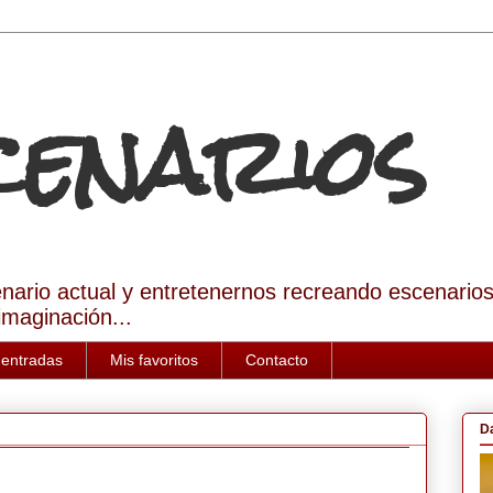
Scenarios
enario actual y entretenernos recreando escenario
imaginación...
 entradas
Mis favoritos
Contacto
D