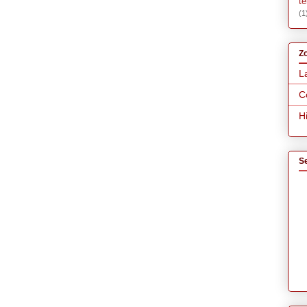
t
(1
Zo
L
C
H
S