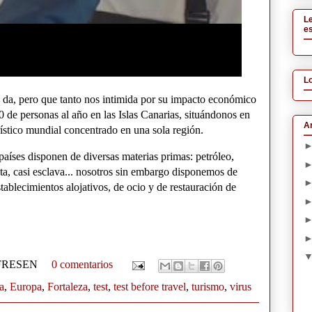
L
es
L
os da, pero que tanto nos intimida por su impacto económico
 de personas al año en las Islas Canarias, situándonos en
Ar
ístico mundial concentrado en una sola región.
países disponen de diversas materias primas: petróleo,
ta, casi esclava... nosotros sin embargo disponemos de
stablecimientos alojativos, de ocio y de restauración de
 FRESEN
0 comentarios
a
,
Europa
,
Fortaleza
,
test
,
test before travel
,
turismo
,
virus