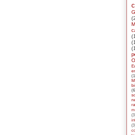
c
G
(
M
c
(
(
(
p
O
E
e
(
M
b
(6
s
n
ra
m
(3
in
(3
c