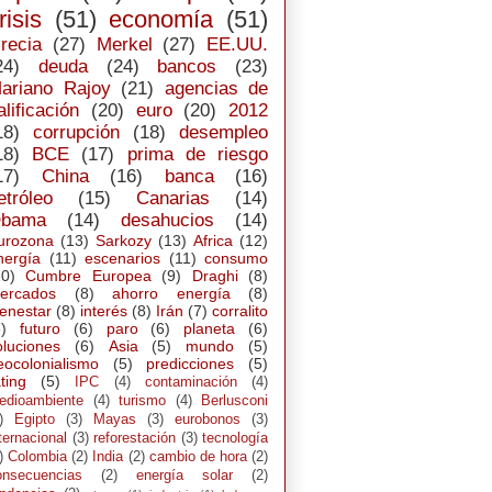
risis
(51)
economía
(51)
recia
(27)
Merkel
(27)
EE.UU.
24)
deuda
(24)
bancos
(23)
ariano Rajoy
(21)
agencias de
alificación
(20)
euro
(20)
2012
18)
corrupción
(18)
desempleo
18)
BCE
(17)
prima de riesgo
17)
China
(16)
banca
(16)
etróleo
(15)
Canarias
(14)
bama
(14)
desahucios
(14)
urozona
(13)
Sarkozy
(13)
Africa
(12)
nergía
(11)
escenarios
(11)
consumo
10)
Cumbre Europea
(9)
Draghi
(8)
ercados
(8)
ahorro energía
(8)
ienestar
(8)
interés
(8)
Irán
(7)
corralito
)
futuro
(6)
paro
(6)
planeta
(6)
oluciones
(6)
Asia
(5)
mundo
(5)
eocolonialismo
(5)
predicciones
(5)
ting
(5)
IPC
(4)
contaminación
(4)
edioambiente
(4)
turismo
(4)
Berlusconi
)
Egipto
(3)
Mayas
(3)
eurobonos
(3)
ternacional
(3)
reforestación
(3)
tecnología
)
Colombia
(2)
India
(2)
cambio de hora
(2)
onsecuencias
(2)
energía solar
(2)