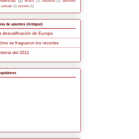
endencias
(2)
atraco
(1)
industria
(1)
ladrones
)
paisaje
(1)
peseta
(1)
na de apuntes (Antiguo)
a descalificación de Europa
ómo se fraguaron los recortes
istoria del 2011
eguidores