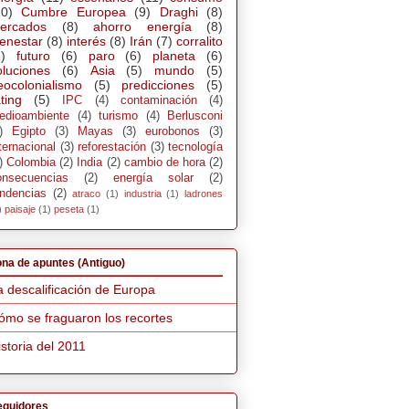
10)
Cumbre Europea
(9)
Draghi
(8)
ercados
(8)
ahorro energía
(8)
ienestar
(8)
interés
(8)
Irán
(7)
corralito
)
futuro
(6)
paro
(6)
planeta
(6)
oluciones
(6)
Asia
(5)
mundo
(5)
eocolonialismo
(5)
predicciones
(5)
ting
(5)
IPC
(4)
contaminación
(4)
edioambiente
(4)
turismo
(4)
Berlusconi
)
Egipto
(3)
Mayas
(3)
eurobonos
(3)
ternacional
(3)
reforestación
(3)
tecnología
)
Colombia
(2)
India
(2)
cambio de hora
(2)
onsecuencias
(2)
energía solar
(2)
endencias
(2)
atraco
(1)
industria
(1)
ladrones
)
paisaje
(1)
peseta
(1)
na de apuntes (Antiguo)
a descalificación de Europa
ómo se fraguaron los recortes
istoria del 2011
eguidores