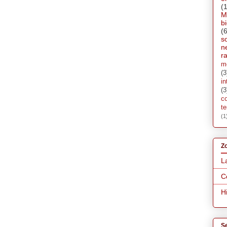
(
M
b
(6
s
n
ra
m
(3
in
(3
c
t
(1
Zo
L
C
H
S