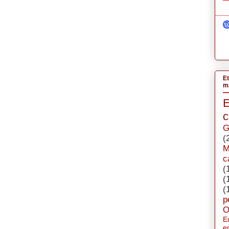
Et
má
c
G
(
M
c
(
(
(
p
O
E
e