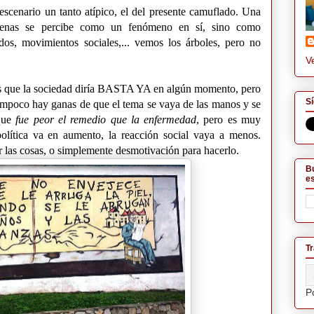
escenario un tanto atípico, el del presente camuflado. Una
apenas se percibe como un fenómeno en sí, sino como
lados, movimientos sociales,... vemos los árboles, pero no
Ve
 que la sociedad diría BASTA YA en algún momento, pero
Sí
tampoco hay ganas de que el tema se vaya de las manos y se
 que
fue peor el remedio que la enfermedad
, pero es muy
olítica va en aumento, la reacción social vaya a menos.
r las cosas, o simplemente desmotivación para hacerlo.
Bu
es
Tr
P