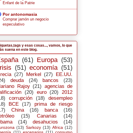
Enfant de la Patrie
Por antonomasia
Comprar jamón un negocio
especulativo
iquetas,tags y esas cosas..., vamos, lo que
s suena en este blog.
España
(61)
Europa
(53)
risis
(51)
economía
(51)
recia
(27)
Merkel
(27)
EE.UU.
24)
deuda
(24)
bancos
(23)
ariano Rajoy
(21)
agencias de
alificación
(20)
euro
(20)
2012
18)
corrupción
(18)
desempleo
18)
BCE
(17)
prima de riesgo
17)
China
(16)
banca
(16)
etróleo
(15)
Canarias
(14)
bama
(14)
desahucios
(14)
urozona
(13)
Sarkozy
(13)
Africa
(12)
nergía
(11)
escenarios
(11)
consumo