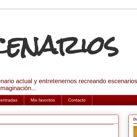
Scenarios
enario actual y entretenernos recreando escenario
imaginación...
 entradas
Mis favoritos
Contacto
D