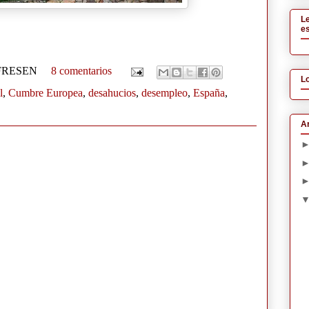
L
es
 FRESEN
8 comentarios
L
l
,
Cumbre Europea
,
desahucios
,
desempleo
,
España
,
Ar