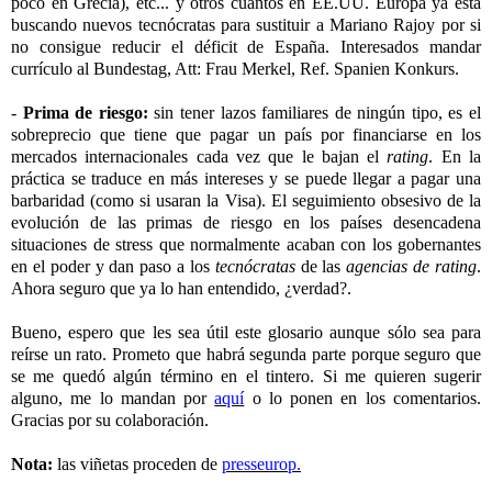
poco en Grecia), etc... y otros cuantos en EE.UU. Europa ya está
buscando nuevos tecnócratas para sustituir a Mariano Rajoy por si
no consigue reducir el déficit de España. Interesados mandar
currículo al Bundestag, Att: Frau Merkel, Ref. Spanien Konkurs.
-
Prima de riesgo:
sin tener lazos familiares de ningún tipo, es el
sobreprecio que tiene que pagar un país por financiarse en los
mercados internacionales cada vez que le bajan el
rating
. En la
práctica se traduce en más intereses y se puede llegar a pagar una
barbaridad (como si usaran la Visa). El seguimiento obsesivo de la
evolución de las primas de riesgo en los países desencadena
situaciones de stress que normalmente acaban con los gobernantes
en el poder y dan paso a los
tecnócratas
de las
agencias de rating
.
Ahora seguro que ya lo han entendido, ¿verdad?.
Bueno, espero que les sea útil este glosario aunque sólo sea para
reírse un rato. Prometo que habrá segunda parte porque seguro que
se me quedó algún término en el tintero. Si me quieren sugerir
alguno, me lo mandan por
aquí
o lo ponen en los comentarios.
Gracias por su colaboración.
Nota:
las viñetas proceden de
presseurop.