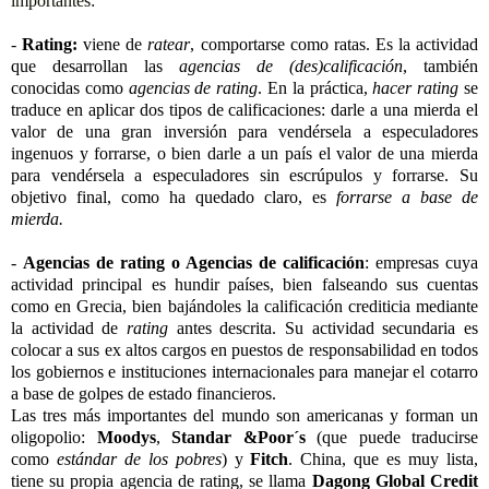
importantes:
-
Rating:
viene de
ratear
, comportarse como ratas. Es la actividad
que desarrollan las
agencias de (des)calificación
, también
conocidas como
agencias de rating
. En la práctica,
hacer rating
se
traduce en aplicar dos tipos de calificaciones: darle a una mierda el
valor de una gran inversión para vendérsela a especuladores
ingenuos y forrarse, o bien darle a un país el valor de una mierda
para vendérsela a especuladores sin escrúpulos y forrarse. Su
objetivo final, como ha quedado claro, es
forrarse a base de
mierda.
-
Agencias de rating o Agencias de calificación
: empresas cuya
actividad principal es hundir países, bien falseando sus cuentas
como en Grecia, bien bajándoles la calificación crediticia mediante
la actividad de
rating
antes descrita. Su actividad secundaria es
colocar a sus ex altos cargos en puestos de responsabilidad en todos
los gobiernos e instituciones internacionales para manejar el cotarro
a base de golpes de estado financieros.
Las tres más importantes del mundo son americanas y forman un
oligopolio:
Moodys
,
Standar &Poor´s
(que puede traducirse
como
estándar de los pobres
) y
Fitch
. China, que es muy lista,
tiene su propia agencia de rating, se llama
Dagong Global Credit