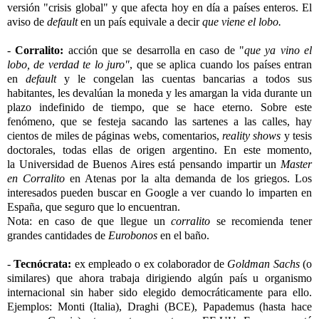
versión "crisis global" y que afecta hoy en día a países enteros. El
aviso de
default
en un país equivale a decir
que viene el lobo.
-
Corralito:
acción que se desarrolla en caso de "
que ya vino el
lobo, de verdad te lo juro"
, que se aplica cuando los países entran
en
default
y le congelan las cuentas bancarias a todos sus
habitantes, les devalúan la moneda y les amargan la vida durante un
plazo indefinido de tiempo, que se hace eterno. Sobre este
fenómeno, que se festeja sacando las sartenes a las calles, hay
cientos de miles de páginas webs, comentarios,
reality shows
y tesis
doctorales, todas ellas de origen argentino. En este momento,
la Universidad de Buenos Aires está pensando impartir un
Master
en Corralito
en Atenas por la alta demanda de los griegos. Los
interesados pueden buscar en Google a ver cuando lo imparten en
España, que seguro que lo encuentran.
Nota: en caso de que llegue un
corralito
se recomienda tener
grandes cantidades de
Eurobonos
en el baño.
-
Tecnócrata:
ex empleado o ex colaborador de
Goldman Sachs
(o
similares) que ahora trabaja dirigiendo algún país u organismo
internacional sin haber sido elegido democráticamente para ello.
Ejemplos: Monti (Italia), Draghi (BCE), Papademus (hasta hace