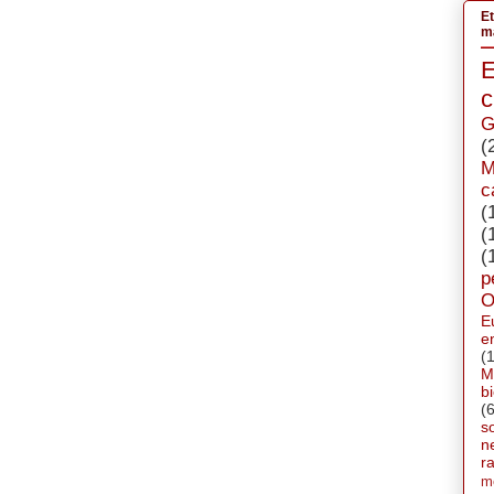
Et
má
c
G
(
M
c
(
(
(
p
O
E
e
(
M
b
(6
s
n
ra
m