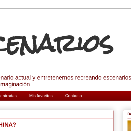
Scenarios
enario actual y entretenernos recreando escenario
imaginación...
 entradas
Mis favoritos
Contacto
D
HINA?