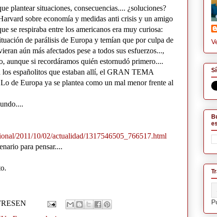
ue plantear situaciones, consecuencias.... ¿soluciones?
Harvard sobre economía y medidas anti crisis y un amigo
que se respiraba entre los americanos era muy curiosa:
situación de parálisis de Europa y temían que por culpa de
Ve
 vieran aún más afectados pese a todos sus esfuerzos...,
, aunque si recordáramos quién estornudó primero....
Sí
ra los españolitos que estaban allí, el GRAN TEMA
Lo de Europa ya se plantea como un mal menor frente al
undo....
Bu
es
nacional/2011/10/02/actualidad/1317546505_766517.html
nario para pensar....
to.
Tr
P
 FRESEN