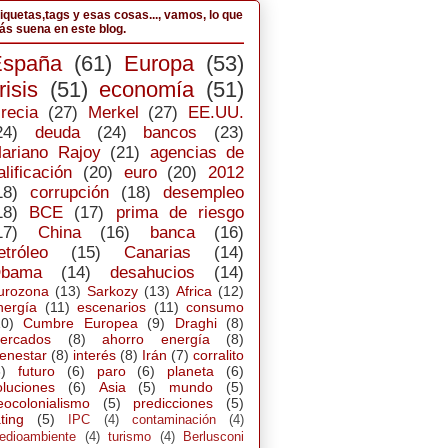
iquetas,tags y esas cosas..., vamos, lo que
s suena en este blog.
España
(61)
Europa
(53)
risis
(51)
economía
(51)
recia
(27)
Merkel
(27)
EE.UU.
24)
deuda
(24)
bancos
(23)
ariano Rajoy
(21)
agencias de
alificación
(20)
euro
(20)
2012
18)
corrupción
(18)
desempleo
18)
BCE
(17)
prima de riesgo
17)
China
(16)
banca
(16)
etróleo
(15)
Canarias
(14)
bama
(14)
desahucios
(14)
urozona
(13)
Sarkozy
(13)
Africa
(12)
nergía
(11)
escenarios
(11)
consumo
10)
Cumbre Europea
(9)
Draghi
(8)
ercados
(8)
ahorro energía
(8)
ienestar
(8)
interés
(8)
Irán
(7)
corralito
)
futuro
(6)
paro
(6)
planeta
(6)
oluciones
(6)
Asia
(5)
mundo
(5)
eocolonialismo
(5)
predicciones
(5)
ting
(5)
IPC
(4)
contaminación
(4)
edioambiente
(4)
turismo
(4)
Berlusconi