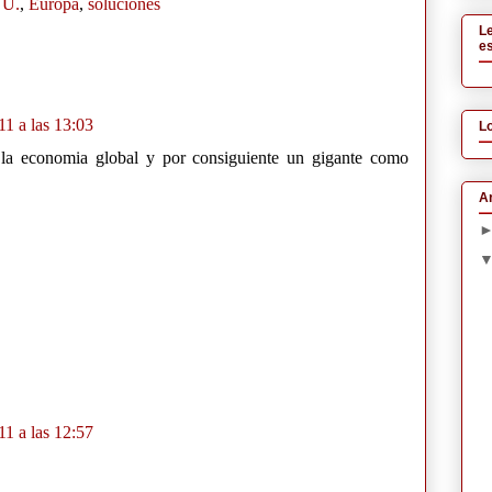
UU.
,
Europa
,
soluciones
L
es
11 a las 13:03
L
 la economia global y por consiguiente un gigante como
Ar
11 a las 12:57