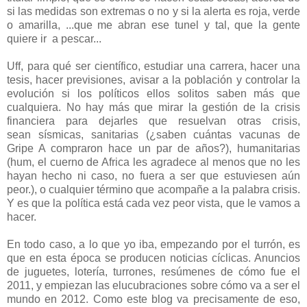
si las medidas son extremas o no y si la alerta es roja, verde
o amarilla, ...que me abran ese tunel y tal, que la gente
quiere ir a pescar...
Uff, para qué ser científico, estudiar una carrera, hacer una
tesis, hacer previsiones, avisar a la población y controlar la
evolución si los políticos ellos solitos saben más que
cualquiera. No hay más que mirar la gestión de la crisis
financiera para dejarles que resuelvan otras crisis,
sean sísmicas, sanitarias (¿saben cuántas vacunas de
Gripe A compraron hace un par de años?), humanitarias
(hum, el cuerno de Africa les agradece al menos que no les
hayan hecho ni caso, no fuera a ser que estuviesen aún
peor.), o cualquier término que acompañe a la palabra crisis.
Y es que la política está cada vez peor vista, que le vamos a
hacer.
En todo caso, a lo que yo iba, empezando por el turrón, es
que en esta época se producen noticias cíclicas. Anuncios
de juguetes, lotería, turrones, resúmenes de cómo fue el
2011, y empiezan las elucubraciones sobre cómo va a ser el
mundo en 2012. Como este blog va precisamente de eso,