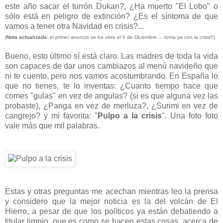
este año sacar el turrón Dukan?, ¿Ha muerto "El Lobo" o
sólo está en peligro de extinción? ¿Es el síntoma de que
vamos a tener otra Navidad en crisis?...
(
Nota actualizada:
el primer anuncio se ha visto el 6 de Diciembre.... toma ya con la crisis!!)
Bueno, esto último sí está claro. Las madres de toda la vida
son capaces de dar unos cambiazos al menú navideño que
ni te cuento, pero nos vamos acostumbrando. En España lo
que no tienes, te lo inventas: ¿Cuanto tiempo hace que
comes "gulas" en vez de angulas? (si es que alguna vez las
probaste), ¿Panga en vez de merluza?, ¿Surimi en vez de
cangrejo? y mi favorita: "
Pulpo a la crisis
". Una foto foto
vale más que mil palabras.
Estas y otras preguntas me acechan mientras leo la prensa
y considero que la mejor noticia es la del volcán de El
Hierro, a pesar de que los políticos ya están debatiendo a
titular limpio, que es como se hacen estas cosas, acerca de