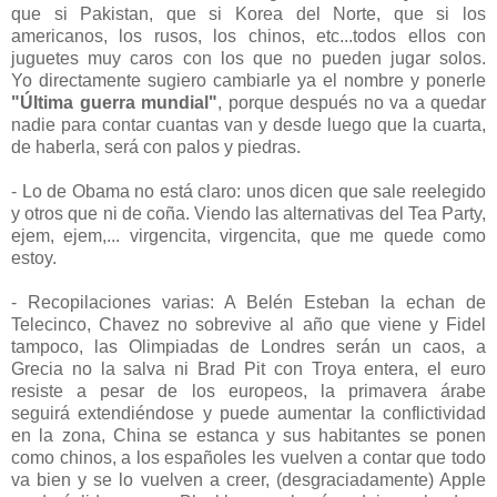
que si Pakistan, que si Korea del Norte, que si los
americanos, los rusos, los chinos, etc...todos ellos con
juguetes muy caros con los que no pueden jugar solos.
Yo directamente sugiero cambiarle ya el nombre y ponerle
"Última guerra mundial"
, porque después no va a quedar
nadie para contar cuantas van y desde luego que la cuarta,
de haberla, será con palos y piedras.
- Lo de Obama no está claro: unos dicen que sale reelegido
y otros que ni de coña. Viendo las alternativas del Tea Party,
ejem, ejem,... virgencita, virgencita, que me quede como
estoy.
- Recopilaciones varias: A Belén Esteban la echan de
Telecinco, Chavez no sobrevive al año que viene y Fidel
tampoco, las Olimpiadas de Londres serán un caos, a
Grecia no la salva ni Brad Pit con Troya entera, el euro
resiste a pesar de los europeos, la primavera árabe
seguirá extendiéndose y puede aumentar la conflictividad
en la zona, China se estanca y sus habitantes se ponen
como chinos, a los españoles les vuelven a contar que todo
va bien y se lo vuelven a creer, (desgraciadamente) Apple