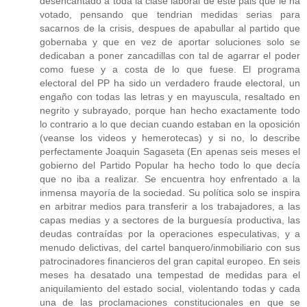
desencantado a toda la clase laboral de este pais que le ha
votado, pensando que tendrian medidas serias para
sacarnos de la crisis, despues de apabullar al partido que
gobernaba y que en vez de aportar soluciones solo se
dedicaban a poner zancadillas con tal de agarrar el poder
como fuese y a costa de lo que fuese. El programa
electoral del PP ha sido un verdadero fraude electoral, un
engaño con todas las letras y en mayuscula, resaltado en
negrito y subrayado, porque han hecho exactamente todo
lo contrario a lo que decian cuando estaban en la oposición
(veanse los videos y hemerotecas) y si no, lo describe
perfectamente Joaquin Sagaseta (En apenas seis meses el
gobierno del Partido Popular ha hecho todo lo que decía
que no iba a realizar. Se encuentra hoy enfrentado a la
inmensa mayoría de la sociedad. Su política solo se inspira
en arbitrar medios para transferir a los trabajadores, a las
capas medias y a sectores de la burguesía productiva, las
deudas contraídas por la operaciones especulativas, y a
menudo delictivas, del cartel banquero/inmobiliario con sus
patrocinadores financieros del gran capital europeo. En seis
meses ha desatado una tempestad de medidas para el
aniquilamiento del estado social, violentando todas y cada
una de las proclamaciones constitucionales en que se