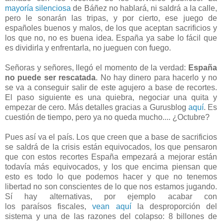
mayoría silenciosa
de Báñez no hablará, ni saldrá a la calle,
pero le sonarán las tripas, y por cierto, ese juego de
españoles buenos y malos, de los que aceptan sacrificios y
los que no, no es buena idea. España ya sabe lo fácil que
es dividirla y enfrentarla, no jueguen con fuego.
Señoras y señores, llegó el momento de la verdad:
España
no puede ser rescatada
. No hay dinero para hacerlo y no
se va a conseguir salir de este agujero a base de recortes.
El paso siguiente es una quiebra, negociar una quita y
empezar de cero. Más detalles gracias a Gurusblog
aquí
.
Es
cuestión de tiempo, pero ya no queda mucho.... ¿Octubre?
Pues así va el país. Los que creen que a base de sacrificios
se saldrá de la crisis están equivocados, los que pensaron
que con estos recortes España empezará a mejorar están
todavía más equivocados, y los que encima piensan que
esto es todo lo que podemos hacer y que no tenemos
libertad no son conscientes de lo que nos estamos jugando.
Sí hay alternativas, por ejemplo acabar con
los paraísos fiscales,
vean aquí
la desproporción del
sistema y una de las razones del colapso: 8 billones de