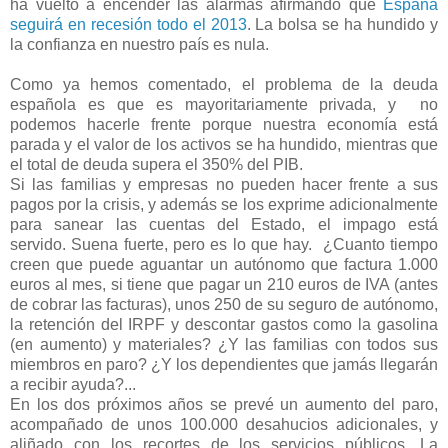
ha
vuelto
a
encender
las alarmas afirmando que
España
seguirá en recesión todo el 2013
. La bolsa se ha hundido y
la confianza en nuestro país es nula.
Como ya hemos comentado, el problema de la deuda
española es que es mayoritariamente privada, y no
podemos hacerle frente porque nuestra economía está
parada y el valor de los activos se ha hundido, mientras que
el total de deuda supera el 350% del PIB.
Si las familias y empresas no pueden hacer frente a sus
pagos por la crisis, y además se los exprime adicionalmente
para sanear las cuentas del Estado, el impago está
servido.
Suena fuerte, pero es lo que hay.
¿Cuanto tiempo
creen que puede aguantar un autónomo que factura 1.000
euros al mes, si tiene que pagar un 210 euros de IVA (antes
de cobrar las facturas), unos 250 de su seguro de autónomo,
la retención del IRPF y descontar gastos como la gasolina
(en aumento) y materiales?
¿Y las familias con todos sus
miembros en paro? ¿Y los dependientes que jamás llegarán
a recibir ayuda?...
En los dos próximos años se prevé un aumento del paro,
acompañado de unos 100.000 desahucios adicionales, y
aliñado con los recortes de los servicios públicos. La