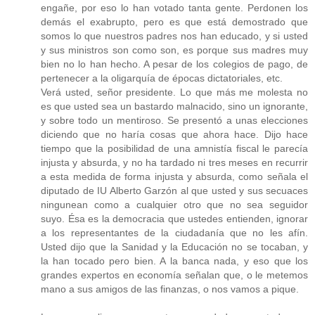
engañe, por eso lo han votado tanta gente. Perdonen los
demás el exabrupto, pero es que está demostrado que
somos lo que nuestros padres nos han educado, y si usted
y sus ministros son como son, es porque sus madres muy
bien no lo han hecho. A pesar de los colegios de pago, de
pertenecer a la oligarquía de épocas dictatoriales, etc.
Verá usted, señor presidente. Lo que más me molesta no
es que usted sea un bastardo malnacido, sino un ignorante,
y sobre todo un mentiroso. Se presentó a unas elecciones
diciendo que no haría cosas que ahora hace. Dijo hace
tiempo que la posibilidad de una amnistía fiscal le parecía
injusta y absurda, y no ha tardado ni tres meses en recurrir
a esta medida de forma injusta y absurda, como señala el
diputado de IU Alberto Garzón al que usted y sus secuaces
ningunean como a cualquier otro que no sea seguidor
suyo. Ésa es la democracia que ustedes entienden, ignorar
a los representantes de la ciudadanía que no les afín.
Usted dijo que la Sanidad y la Educación no se tocaban, y
la han tocado pero bien. A la banca nada, y eso que los
grandes expertos en economía señalan que, o le metemos
mano a sus amigos de las finanzas, o nos vamos a pique.