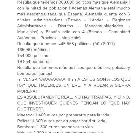
Resulta que tenemos 300.000 políticos más que Alemania ¡
con la mitad de población ! Además Alemania está mucho
más descentralizada que España. Alemania cuenta con 6
niveles administrativos (Estado - Länder - Regiones
Administrativas - Distritos - Mancomunidadades -
Municipios) y España sólo con 4 (Estado - Comunidad
Autónoma - Provincia - Municipio).
Resulta que tenemos 445.568 políticos. (Año 2.011)
165.967 médicos
154.000 policías
19.854 bomberos
Resulta que tenemos más políticos que médicos, policías y
bomberos...juntos!
¡¡¡ VENGA YAAAAAAAAA !!! ¡¡¡ A ESTOS SON A LOS QUE
HAY QUE HACERLES UN ERE, Y A ROBAR A SIERRA
MORENA !!
ES ABSOLUTAMENTE REAL, NO HAY TRAMPAS, Y SI NO,
QUE INVESTIGUEN QUIENES TENGAN LO "QUE HAY
QUE TENER".
Maestro: 1.400 euros por prepararte para la vida.
Policía: 1.600 euros por arriesgar por ti su vida.
Bombero: 1.800 euros por salvar tu vida.
Médico: 2.200 euros por mantenerte con vida.