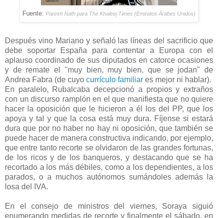
Fuente:
Paresh Nath para The Khaleej Times (Emiratos Árabes Unidos)
Después vino Mariano y señaló las líneas del
sacrificio
que
debe soportar España para contentar a Europa con el
aplauso coordinado de sus diputados en catorce ocasiones
y de remate el "muy bien, muy bien, que se jodan" de
Andrea Fabra (de cuyo
currículo familiar
es mejor ni hablar).
En paralelo, Rubalcaba decepcionó a propios y extraños
con un discurso ramplón en el que manifiesta que no quiere
hacer la oposición que le hicieron a él los del PP, que los
apoya y tal y que la cosa está muy dura. Fíjense si estará
dura que por no haber no hay ni oposición, que también se
puede hacer de manera constructiva indicando, por ejemplo,
que entre tanto recorte se olvidaron de las grandes fortunas,
de los ricos y de los banqueros, y destacando que se ha
recortado a los más débiles, como a los dependientes, a los
parados, o a muchos autónomos sumándoles además la
losa del IVA.
En el consejo de ministros del viernes, Soraya siguió
enumerando medidas de recorte y finalmente el sábado, en