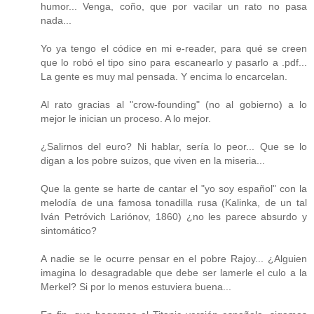
humor... Venga, coño, que por vacilar un rato no pasa
nada...
Yo ya tengo el códice en mi e-reader, para qué se creen
que lo robó el tipo sino para escanearlo y pasarlo a .pdf...
La gente es muy mal pensada. Y encima lo encarcelan.
Al rato gracias al "crow-founding" (no al gobierno) a lo
mejor le inician un proceso. A lo mejor.
¿Salirnos del euro? Ni hablar, sería lo peor... Que se lo
digan a los pobre suizos, que viven en la miseria...
Que la gente se harte de cantar el "yo soy español" con la
melodía de una famosa tonadilla rusa (Kalinka, de un tal
Iván Petróvich Lariónov, 1860) ¿no les parece absurdo y
sintomático?
A nadie se le ocurre pensar en el pobre Rajoy... ¿Alguien
imagina lo desagradable que debe ser lamerle el culo a la
Merkel? Si por lo menos estuviera buena...