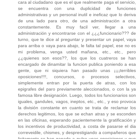
cara al ciudadano que es el que realmente paga el servicio,
se encuentra con una duplicidad de funciones
administrativas y un personal inutil e ineficaz que lo deriva
de una lado para otro, de una administración a otra
constantemente. Es muy facil ver, llegar a una
administración y encontrarse con el ¿¿¿funcionario??? de
turno, que te dice al preguntar y presentar un papel, vaya
para arriba o vaya para abajo, le falta tal papel, ese no es
mi problema, venga usted mañana, etc., etc., pero
¿¿quienes son esos??, los que los cuatreros se han
encargado de dinamitar la funcion publica poniendo a esa
gente, que ni siquiera han pasado unas ¡¡¡¡terribles
oposiciones!!!!, concursos, o procesos selectivos,
simplemente entran por la puerta de atras, con los
epigrafes del paro previamente aleccionados, o con la ya
famosa libre designación. Luego, todos los funcionarios son
iguales, gandules, vagos, ineptos, etc., etc., y eso provoca
la división constante en cuanto se trata de reclamar los
derechos legitimos, los que se echan atras y se esconden
en las oficinas, esperando pacientemente la gratificación y
los incentivos de productividad, a costa de pasarse el dia
correveidile, chismes, y desprestigiando a compañeros que
licitamente se han ganado a pulso unas oposiciones y que