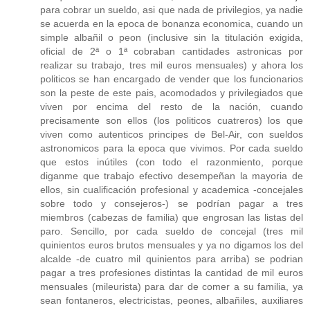
para cobrar un sueldo, asi que nada de privilegios, ya nadie
se acuerda en la epoca de bonanza economica, cuando un
simple albañil o peon (inclusive sin la titulación exigida,
oficial de 2ª o 1ª cobraban cantidades astronicas por
realizar su trabajo, tres mil euros mensuales) y ahora los
politicos se han encargado de vender que los funcionarios
son la peste de este pais, acomodados y privilegiados que
viven por encima del resto de la nación, cuando
precisamente son ellos (los politicos cuatreros) los que
viven como autenticos principes de Bel-Air, con sueldos
astronomicos para la epoca que vivimos. Por cada sueldo
que estos inútiles (con todo el razonmiento, porque
diganme que trabajo efectivo desempeñan la mayoria de
ellos, sin cualificación profesional y academica -concejales
sobre todo y consejeros-) se podrían pagar a tres
miembros (cabezas de familia) que engrosan las listas del
paro. Sencillo, por cada sueldo de concejal (tres mil
quinientos euros brutos mensuales y ya no digamos los del
alcalde -de cuatro mil quinientos para arriba) se podrian
pagar a tres profesiones distintas la cantidad de mil euros
mensuales (mileurista) para dar de comer a su familia, ya
sean fontaneros, electricistas, peones, albañiles, auxiliares