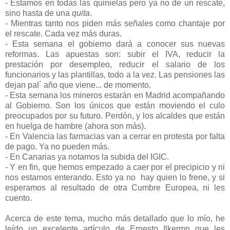
- Estamos
en todas las quinielas pero ya no de un rescate,
sino hasta de una
quita
.
- Mientras tanto nos piden más señales como chantaje por
el rescate. Cada vez más duras.
- Esta semana el gobierno dará a conocer sus nuevas
reformas. Las apuestas son: subir el IVA, reducir la
prestación por desempleo, reducir el salario de los
funcionarios y las plantillas, todo a la vez. Las pensiones las
dejan pal´ año que viene... de momento.
- Esta semana los mineros estarán en Madrid acompañando
al Gobierno. Son los únicos que están moviendo el culo
preocupados por su futuro. Perdón, y los alcaldes que están
en huelga de hambre (ahora son más).
- En Valencia las farmacias van a cerrar en protesta por falta
de pago. Ya no pueden más.
- En Canarias ya notamos la subida del IGIC.
- Y en fin, que hemos empezado a caer por el precipicio y ni
nos estamos enterando. Esto ya no hay quien lo frene, y si
esperamos al resultado de otra Cumbre Europea, ni les
cuento.
Acerca de este tema, mucho más detallado que lo mío, he
leído un excelente artículo de Ernesto Ilkermn que les