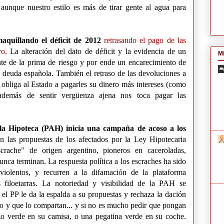
 aunque nuestro estilo es más de tirar gente al agua para
aquillando el déficit de 2012
retrasando el pago de las
ro
. La alteración del dato de déficit y la evidencia de un
Mi
te de la prima de riesgo y por ende un encarecimiento de
a deuda española. También el retraso de las devoluciones a
 obliga al Estado a pagarles su dinero más intereses (como
 además de sentir vergüenza ajena nos toca pagar las
la Hipoteca (PAH) inicia una campaña de acoso a los
 las propuestas de los afectados por la Ley Hipotecaria
crache" de origen argentino, pioneros en caceroladas,
nunca terminan. La respuesta política a los escraches ha sido
 violentos, y recurren a la difamación de la plataforma
s filoetarras. La notoriedad y visibilidad de la PAH se
el PP le da la espalda a su propuestas y rechaza la dación
o y que lo compartan... y si no es mucho pedir que pongan
o verde en su camisa, o una pegatina verde en su coche.