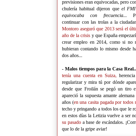
previsiones eran equivocadas, pero con
chulería habitual dijeron que
el FMI
equivocaba con frecuencia...
Pa
continuar con las trolas a la ciudadan
Montoro aseguró que 2013 será el últ
año de la crisis
y que España empezarí
crear empleo en 2014, como si no 
hubieran contando lo mismo desde h
dos años...
- Malos tiempos para la Casa Real.
tenía una cuenta en Suiza,
herencia
regularizar y mira tú por dónde aparec
desde que Froilán se pegó un tiro e
apareció la supuesta amante alemana
años (
en una casita pagada por todos 
techo y pringando a todos los que le r
en estos días la Letizia vuelve a ser 
su pasado
a base de escándalos. ¡Corr
que lo de la gripe aviar!