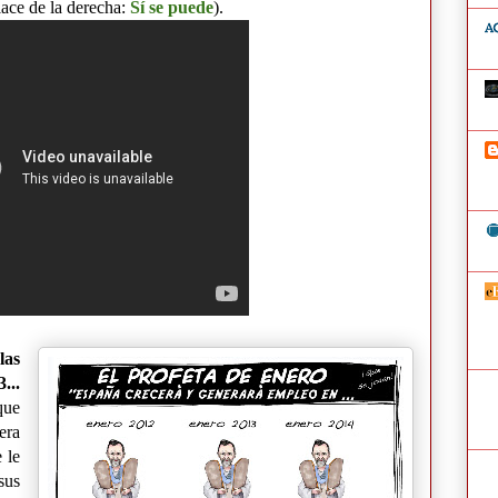
lace de la derecha:
Sí se puede
).
las
...
que
era
 le
sus