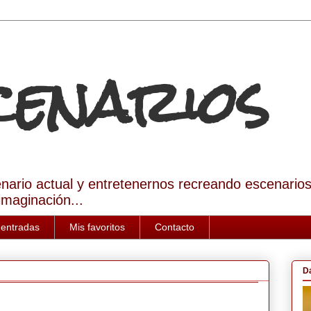
Scenarios
enario actual y entretenernos recreando escenario
imaginación...
 entradas
Mis favoritos
Contacto
D