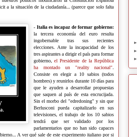
uestros políticos modificaron la Constitución Española
it a la situación de la ciudadanía... (parece que solo falta
-
Italia es incapaz de formar gobierno:
la tercera economía del euro resulta
ingobernable tras sus recientes
elecciones. Ante la incapacidad de los
tres aspirantes a dirigir el país para formar
gobierno,
el Presidente de la República
ha montado un "reality nacional"
.
Consiste en elegir a 10 sabios (todos
hombres) y reunirlos durante 10 días para
que le ayuden a desarrollar propuestas
que saquen al país de esta encrucijada.
Sin el morbo del "edredoning" y sin que
Berlusconi pueda capitalizarlo en sus
televisiones, el trabajo de los 10 sabios
tendrá que ser validado por los
parlamentarios que no han sido capaces
erno... A ver qué sale de este experimento italiano por si