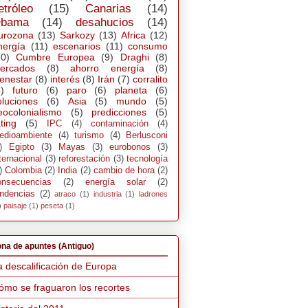
etróleo
(15)
Canarias
(14)
bama
(14)
desahucios
(14)
urozona
(13)
Sarkozy
(13)
Africa
(12)
nergía
(11)
escenarios
(11)
consumo
10)
Cumbre Europea
(9)
Draghi
(8)
ercados
(8)
ahorro energía
(8)
ienestar
(8)
interés
(8)
Irán
(7)
corralito
)
futuro
(6)
paro
(6)
planeta
(6)
oluciones
(6)
Asia
(5)
mundo
(5)
eocolonialismo
(5)
predicciones
(5)
ting
(5)
IPC
(4)
contaminación
(4)
edioambiente
(4)
turismo
(4)
Berlusconi
)
Egipto
(3)
Mayas
(3)
eurobonos
(3)
ternacional
(3)
reforestación
(3)
tecnología
)
Colombia
(2)
India
(2)
cambio de hora
(2)
onsecuencias
(2)
energía solar
(2)
endencias
(2)
atraco
(1)
industria
(1)
ladrones
)
paisaje
(1)
peseta
(1)
na de apuntes (Antiguo)
a descalificación de Europa
ómo se fraguaron los recortes