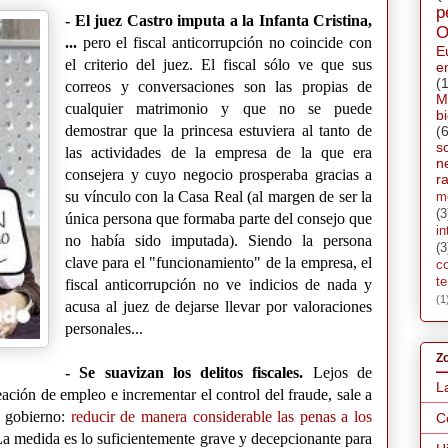
p
- El juez Castro imputa a la Infanta Cristina,
O
...
pero el fiscal anticorrupción no coincide con
E
el criterio del juez. El fiscal sólo ve que sus
e
(
correos y conversaciones son las propias de
M
cualquier matrimonio y que no se puede
b
demostrar que la princesa estuviera al tanto de
(6
s
las actividades de la empresa de la que era
n
consejera y cuyo negocio prosperaba gracias a
ra
su vínculo con la Casa Real (al margen de ser la
m
(3
única persona que formaba parte del consejo que
in
no había sido imputada). Siendo la persona
(3
clave para el "funcionamiento" de la empresa, el
c
t
fiscal anticorrupción no ve indicios de nada y
(1
acusa al juez de dejarse
llevar por valoraciones
personales...
Zo
- Se suavizan los delitos fiscales.
Lejos de
L
eación de empleo e incrementar el control del fraude, sale a
l gobierno:
reducir de manera considerable las penas a los
C
La medida es lo suficientemente grave y decepcionante para