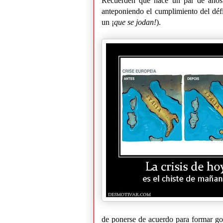
Recuerden que hace un par de años n
anteponiendo el cumplimiento del défic
un ¡
que se jodan!
).
de ponerse de acuerdo para formar gobi