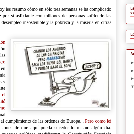
L
 hoy les resumo cómo en sólo tres semanas se ha complicado
es
e por sí asfixiante con millones de personas sufriendo las
e desempleo insostenible y la pobreza y la miseria en cifras
L
ión
ión
Ar
las
gro
 en
nía
s y
ste
s
el
uló
rno
nal
 al cumplimiento de las ordenes de Europa...
Pero como leí
lusiones de que aquí pueda suceder lo mismo algún día.