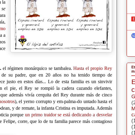
 la
 se
ra
ía,
imo
a a
nos
ace
Et
..
el régimen monárquico se tambalea.
Hasta el propio Rey
má
 de su padre, que en 20 años no ha tenido tiempo de
e justo en estos días... Lo de esta familia es un sinvivir
n el pie, el Rey se rompió la cadera cazando elefantes,
c
 que además vivía cerquita del Rey durante más de cinco
G
nosotros
), el yerno corrupto y em-palma-do untado hasta el
(
odean, y de remate, la infanta Cristina es imputada. Además
M
c
noticia porque
un primo traidor se está dedicando a desvelar
(
e Felipe, corre, que lo de tu familia parece más contagioso
(
(