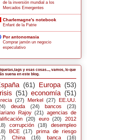
de la inversión mundial a los
Mercados Emergentes
Charlemagne's notebook
Enfant de la Patrie
Por antonomasia
Comprar jamón un negocio
especulativo
iquetas,tags y esas cosas..., vamos, lo que
s suena en este blog.
España
(61)
Europa
(53)
risis
(51)
economía
(51)
recia
(27)
Merkel
(27)
EE.UU.
24)
deuda
(24)
bancos
(23)
ariano Rajoy
(21)
agencias de
alificación
(20)
euro
(20)
2012
18)
corrupción
(18)
desempleo
18)
BCE
(17)
prima de riesgo
17)
China
(16)
banca
(16)