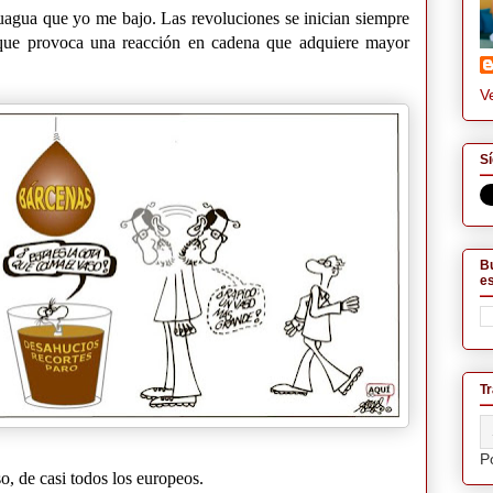
uagua que yo me bajo. Las revoluciones se inician siempre
que provoca una reacción en cadena que adquiere mayor
.
Ve
Sí
Bu
es
Tr
P
so, de casi todos los europeos.