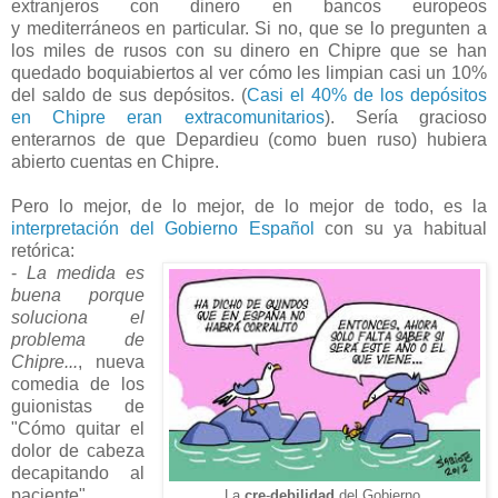
extranjeros con dinero en bancos europeos
y mediterráneos en particular. Si no, que se lo pregunten a
los miles de rusos con su dinero en Chipre que se han
quedado boquiabiertos al ver cómo les limpian casi un 10%
del saldo de sus depósitos. (
Casi el 40% de los depósitos
en Chipre eran extracomunitarios
). Sería gracioso
enterarnos de que Depardieu (como buen ruso) hubiera
abierto cuentas en Chipre.
Pero lo mejor, de lo mejor, de lo mejor de todo, es la
interpretación del Gobierno Español
con su ya habitual
retórica:
-
La medida es
buena porque
soluciona el
problema de
Chipre...
, nueva
comedia de los
guionistas de
"Cómo quitar el
dolor de cabeza
decapitando al
paciente".
La
cre
-
debilidad
del Gobierno.