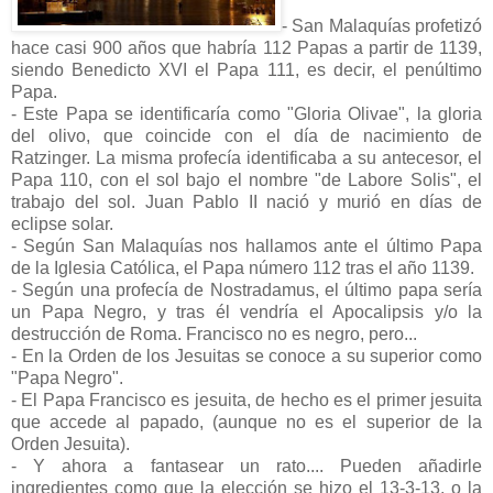
- San Malaquías profetizó
hace casi 900 años que habría 112 Papas a partir de 1139,
siendo Benedicto XVI el Papa 111, es decir, el penúltimo
Papa.
- Este Papa se identificaría como "Gloria Olivae", la gloria
del olivo, que coincide con el día de nacimiento de
Ratzinger. La misma profecía identificaba a su antecesor, el
Papa 110, con el sol bajo el nombre "de Labore Solis", el
trabajo del sol. Juan Pablo II nació y murió en días de
eclipse solar.
- Según San Malaquías nos hallamos ante el último Papa
de la Iglesia Católica, el Papa número 112 tras el año 1139.
- Según una profecía de Nostradamus, el último papa sería
un Papa Negro, y tras él vendría el Apocalipsis y/o la
destrucción de Roma. Francisco no es negro, pero...
- En la Orden de los Jesuitas se conoce a su superior como
"Papa Negro".
- El Papa Francisco es jesuita, de hecho es el primer jesuita
que accede al papado, (aunque no es el superior de la
Orden Jesuita).
- Y ahora a fantasear un rato.... Pueden añadirle
ingredientes como que la elección se hizo el 13-3-13, o la