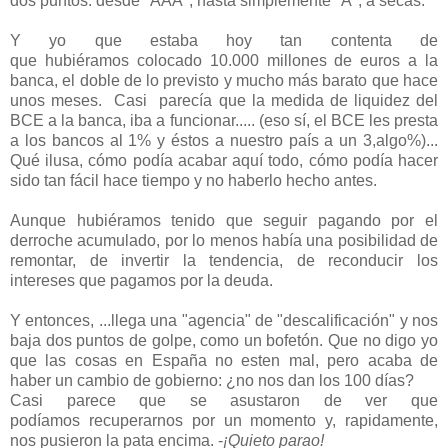
dos puntos: desde "AAA", hasta simplemente "A", a secas.
Y yo que estaba hoy tan contenta de
que hubiéramos colocado 10.000 millones de euros a la
banca, el doble de lo previsto y mucho más barato que hace
unos meses. Casi parecía que la medida de liquidez del
BCE a la banca, iba a funcionar..... (eso sí, el BCE les presta
a los bancos al 1% y éstos a nuestro país a un 3,algo%)...
Qué ilusa, cómo podía acabar aquí todo, cómo podía hacer
sido tan fácil hace tiempo y no haberlo hecho antes.
Aunque hubiéramos tenido que seguir pagando por el
derroche acumulado, por lo menos había una posibilidad de
remontar, de invertir la tendencia, de reconducir los
intereses que pagamos por la deuda.
Y entonces, ...llega una "agencia" de "descalificación" y nos
baja dos puntos de golpe, como un bofetón. Que no digo yo
que las cosas en España no esten mal, pero acaba de
haber un cambio de gobierno: ¿no nos dan los 100 días?
Casi parece que se asustaron de ver que
podíamos recuperarnos por un momento y, rapidamente,
nos pusieron la pata encima. -
¡Quieto parao!